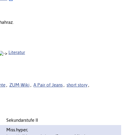
hahraz.
Literatur
hte
,
ZUM-Wiki
,
A Pair of Jeans
,
short story
,
Sekundarstufe II
Miss.hyper;