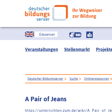
Eduserver
Veranstaltungen
Stellenmarkt
Projekt
Deutscher Bildungsserver
Suche
Onlineressourcen
A Pair of Jeans
h t t p s : / / u n t e r r i c h t e n . z u m . d e / w i k i / A _ P a i r _ o f _ J 