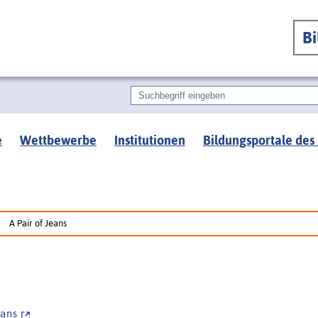
B
e
Wettbewerbe
Institutionen
Bildungsportale des
A Pair of Jeans
e a n s