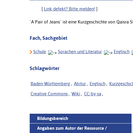
[
Link defekt? Bitte melden!
]
´A Pair of Jeans´ ist eine Kurzgeschichte von Qaisra S
Fach, Sachgebiet
Schule
Sprachen und Literatur
Englisch
Schlagwörter
Baden-Württemberg
,
Abitur
,
Englisch
,
Kurzgeschic
Creative Commons
,
Wiki
,
CC-by-sa
,
Bildungsbereich
Angaben zum Autor der Ressource /