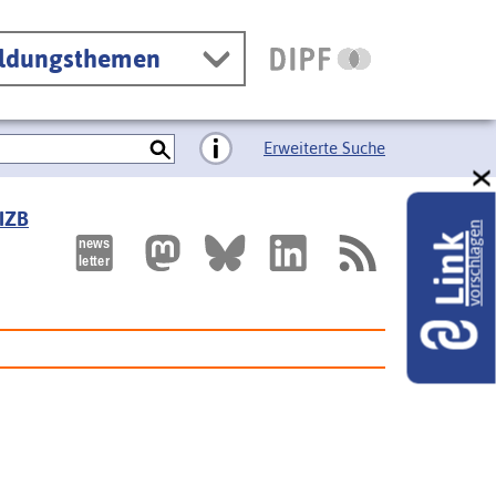
ildungsthemen
Erweiterte Suche
 IZB
vorschlagen
Link