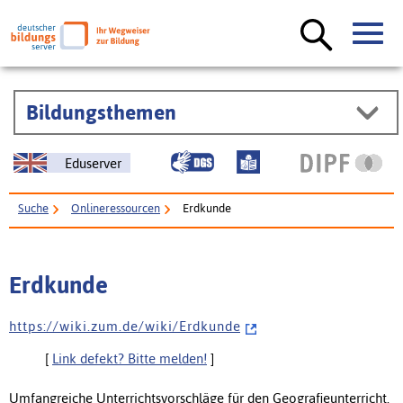
Bildungsthemen
Eduserver
Suche
Onlineressourcen
Erdkunde
Erdkunde
h t t p s : / / w i k i . z u m . d e / w i k i / E r d k u n d e
[
Link defekt? Bitte melden!
]
Umfangreiche Unterrichtsvorschläge für den Geografieunterricht.