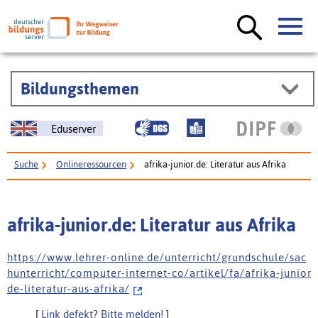
Bildungsthemen
Eduserver
Suche
Onlineressourcen
afrika-junior.de: Literatur aus Afrika
afrika-junior.de: Literatur aus Afrika
h t t p s : / / w w w . l e h r e r - o n l i n e . d e / u n t e r r i c h t / g r u n d s c h u l e / s a c
h u n t e r r i c h t / c o m p u t e r - i n t e r n e t - c o / a r t i k e l / f a / a f r i k a - j u n i o r
d e - l i t e r a t u r - a u s - a f r i k a /
[
Link defekt? Bitte melden!
]