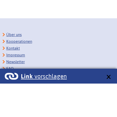
Über uns
Kooperationen
Kontakt
Impressum
Newsletter
FAQ
Link
vorschlagen
Copyright
Datenschutz
Barrierefreiheit
BITV-Feedback
Link vorschlagen
Bildungsportale des IZB