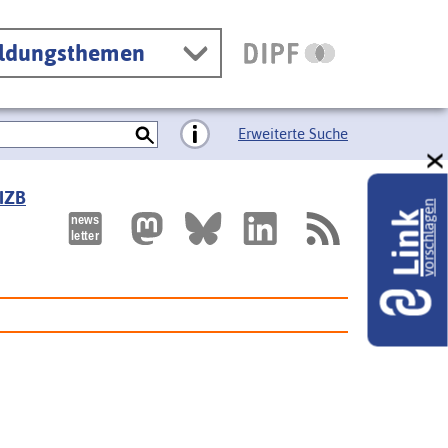
ildungsthemen
Erweiterte Suche
 IZB
vorschlagen
Link