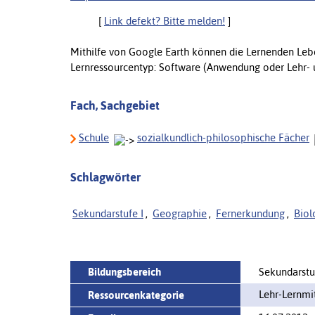
[
Link defekt? Bitte melden!
]
Mithilfe von Google Earth können die Lernenden Leb
Lernressourcentyp: Software (Anwendung oder Lehr- un
Fach, Sachgebiet
Schule
sozialkundlich-philosophische Fächer
Schlagwörter
Sekundarstufe I
,
Geographie
,
Fernerkundung
,
Biol
Bildungsbereich
Sekundarstu
Lehr-Lernm
Ressourcenkategorie