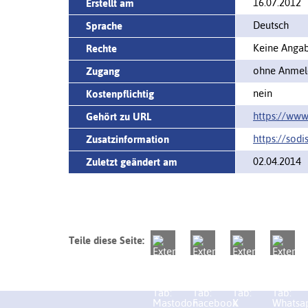
16.07.2012
Erstellt am
Deutsch
Sprache
Keine Angabe
Rechte
ohne Anmeld
Zugang
nein
Kostenpflichtig
https://www.
Gehört zu URL
https://sodi
Zusatzinformation
02.04.2014
Zuletzt geändert am
Teile diese Seite: