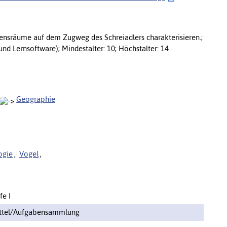
ensräume auf dem Zugweg des Schreiadlers charakterisieren.;
d Lernsoftware); Mindestalter: 10; Höchstalter: 14
Geographie
ogie
,
Vogel
,
fe I
ittel/Aufgabensammlung