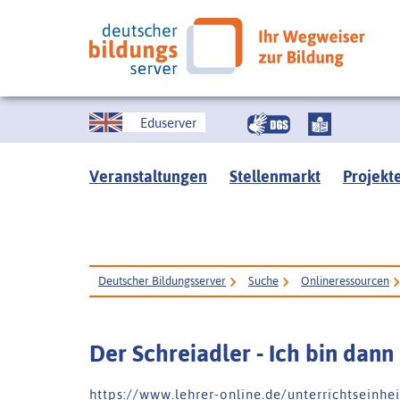
Eduserver
Veranstaltungen
Stellenmarkt
Projekt
Deutscher Bildungsserver
Suche
Onlineressourcen
Der Schreiadler - Ich bin dan
h t t p s : / / w w w . l e h r e r - o n l i n e . d e / u n t e r r i c h t s e i n h e 