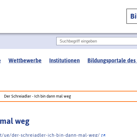
B
e
Wettbewerbe
Institutionen
Bildungsportale des
Der Schreiadler - Ich bin dann mal weg
n mal weg
i t / u e / d e r - s c h r e i a d l e r - i c h - b i n - d a n n - m a l - w e g /