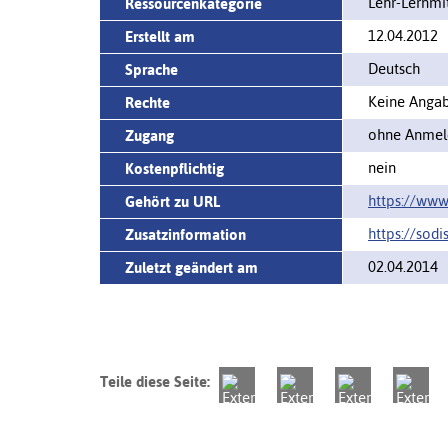
Lehr-Lernm
Ressourcenkategorie
12.04.2012
Erstellt am
Deutsch
Sprache
Keine Angabe
Rechte
ohne Anmeld
Zugang
nein
Kostenpflichtig
https://www.
Gehört zu URL
https://sodi
Zusatzinformation
02.04.2014
Zuletzt geändert am
Teile diese Seite: