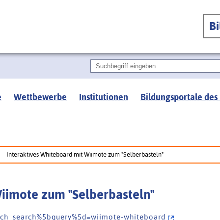
B
e
Wettbewerbe
Institutionen
Bildungsportale des
Interaktives Whiteboard mit Wiimote zum "Selberbasteln"
Wiimote zum "Selberbasteln"
e a r c h _ s e a r c h % 5 b q u e r y % 5 d = w i i m o t e - w h i t e b o a r d