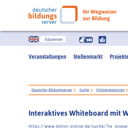
Eduserver
Veranstaltungen
Stellenmarkt
Projekt
Deutscher Bildungsserver
Suche
Onlineressourcen
Interaktives Whiteboard mit 
h t t p s : / / w w w . l e h r e r - o n l i n e . d e / s u c h e / ? t x _ l o s 