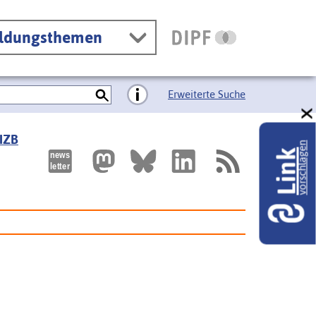
ildungsthemen
Erweiterte Suche
 IZB
vorschlagen
Link