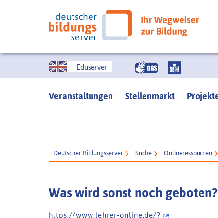
Eduserver
Veranstaltungen
Stellenmarkt
Projekt
Deutscher Bildungsserver
Suche
Onlineressourcen
Was wird sonst noch geboten?
h t t p s : / / w w w . l e h r e r - o n l i n e . d e / ?