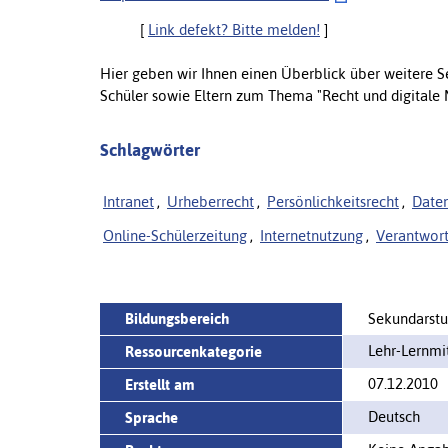
[
Link defekt? Bitte melden!
]
Hier geben wir Ihnen einen Überblick über weitere S
Schüler sowie Eltern zum Thema "Recht und digitale 
Schlagwörter
Intranet
,
Urheberrecht
,
Persönlichkeitsrecht
,
Date
Online-Schülerzeitung
,
Internetnutzung
,
Verantwort
Bildungsbereich
Sekundarstuf
Lehr-Lernm
Ressourcenkategorie
07.12.2010
Erstellt am
Deutsch
Sprache