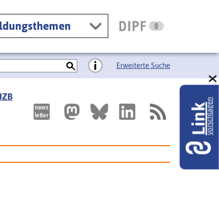
ildungsthemen
Erweiterte Suche
 IZB
vorschlagen
Link