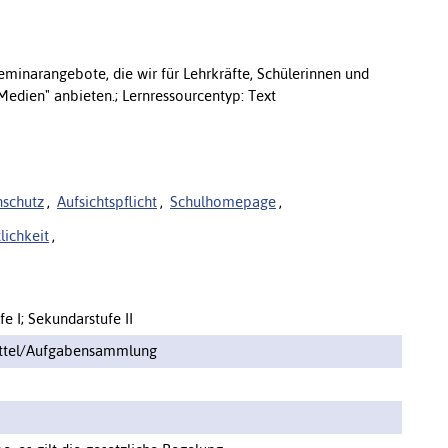
eminarangebote, die wir für Lehrkräfte, Schülerinnen und
Medien" anbieten.; Lernressourcentyp: Text
nschutz
,
Aufsichtspflicht
,
Schulhomepage
,
lichkeit
,
e I; Sekundarstufe II
ittel/Aufgabensammlung