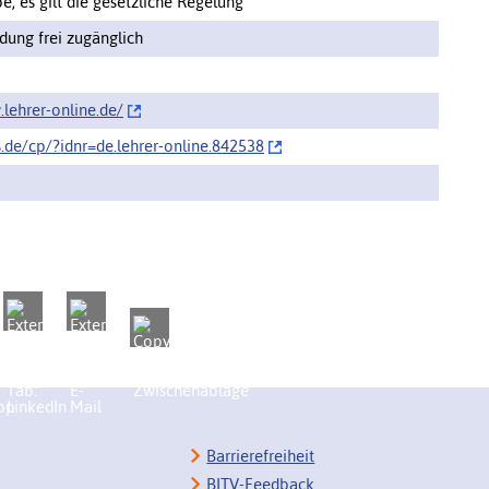
, es gilt die gesetzliche Regelung
ung frei zugänglich
lehrer-online.de/‌
s.de/cp/‌?idnr=de.lehrer-online.842538
Barrierefreiheit
BITV-Feedback