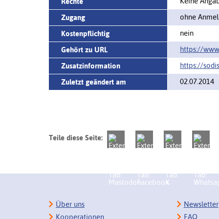
Keine Angabe
Rechte
ohne Anmeld
Zugang
nein
Kostenpflichtig
https://www.
Gehört zu URL
https://sodi
Zusatzinformation
02.07.2014
Zuletzt geändert am
Teile diese Seite:
Über uns
Newsletter
Kooperationen
FAQ