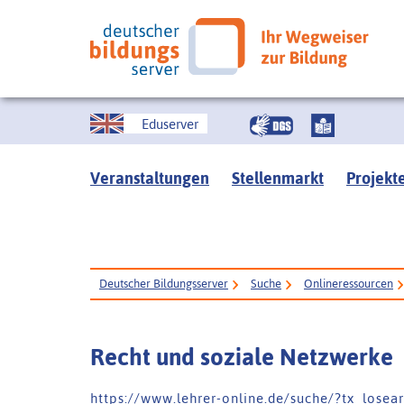
Eduserver
Veranstaltungen
Stellenmarkt
Projekt
Deutscher Bildungsserver
Suche
Onlineressourcen
Recht und soziale Netzwerke
h t t p s : / / w w w . l e h r e r - o n l i n e . d e / s u c h e / ? t x _ l o s e 