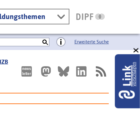
ildungsthemen
Erweiterte Suche
 IZB
vorschlagen
Link