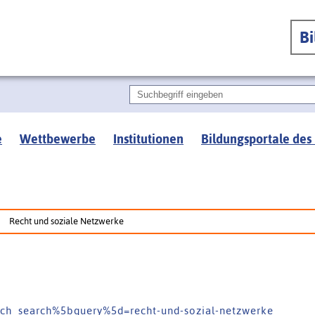
B
e
Wettbewerbe
Institutionen
Bildungsportale des
Recht und soziale Netzwerke
a r c h _ s e a r c h % 5 b q u e r y % 5 d = r e c h t - u n d - s o z i a l - n e t z w e r k e