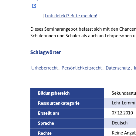
[
Link defekt? Bitte melden!
]
Dieses Seminarangebot befasst sich mit den Chancen 
Schülerinnen und Schüler als auch an Lehrpersonen un
Schlagwörter
Urheberrecht
,
Persönlichkeitsrecht
,
Datenschutz
,
I
Bildungsbereich
Sekundarstuf
Lehr-Lernm
Ressourcenkategorie
07.12.2010
Erstellt am
Deutsch
Sprache
Keine Angabe
Rechte