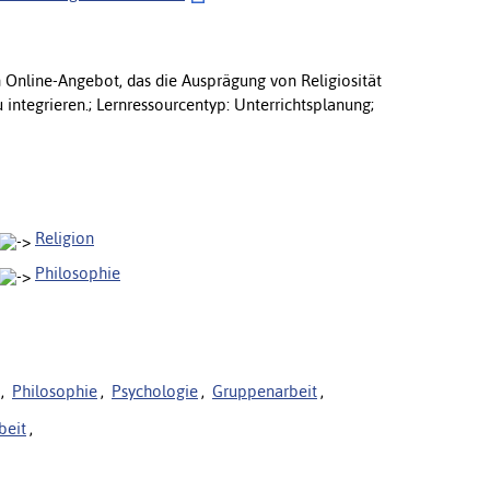
n Online-Angebot, das die Ausprägung von Religiosität
zu integrieren.; Lernressourcentyp: Unterrichtsplanung;
Religion
Philosophie
,
Philosophie
,
Psychologie
,
Gruppenarbeit
,
beit
,