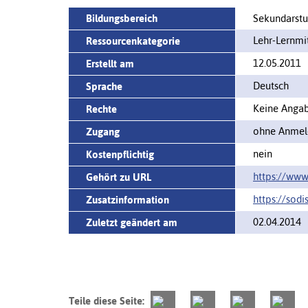
Bildungsbereich
Sekundarstuf
Lehr-Lernm
Ressourcenkategorie
12.05.2011
Erstellt am
Deutsch
Sprache
Keine Angabe
Rechte
ohne Anmeld
Zugang
nein
Kostenpflichtig
https://www.
Gehört zu URL
https://sodi
Zusatzinformation
02.04.2014
Zuletzt geändert am
Teile diese Seite: