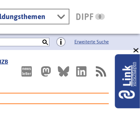
ildungsthemen
Erweiterte Suche
 IZB
vorschlagen
Link