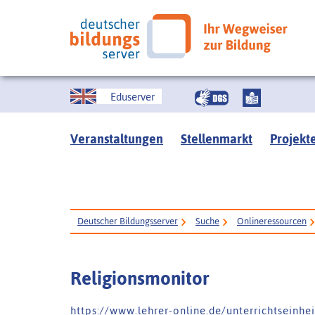
Eduserver
Veranstaltungen
Stellenmarkt
Projekt
Deutscher Bildungsserver
Suche
Onlineressourcen
Religionsmonitor
h t t p s : / / w w w . l e h r e r - o n l i n e . d e / u n t e r r i c h t s e i n h e 