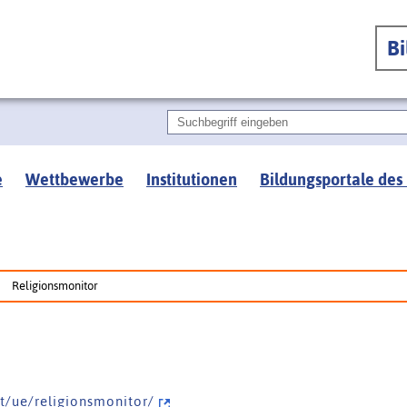
B
e
Wettbewerbe
Institutionen
Bildungsportale des
Religionsmonitor
i t / u e / r e l i g i o n s m o n i t o r /