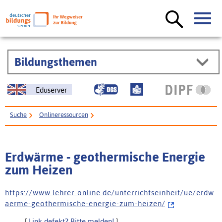
Bildungsthemen
Eduserver
Suche
Onlineressourcen
Erdwärme - geothermische Energie zum Heizen
Erdwärme - geothermische Energie
zum Heizen
h t t p s : / / w w w . l e h r e r - o n l i n e . d e / u n t e r r i c h t s e i n h e i t / u e / e r d w
a e r m e - g e o t h e r m i s c h e - e n e r g i e - z u m - h e i z e n /
[
Link defekt? Bitte melden!
]