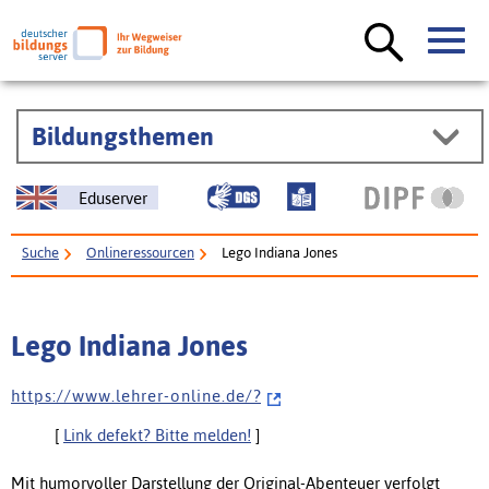
Bildungsthemen
Eduserver
Suche
Onlineressourcen
Lego Indiana Jones
Lego Indiana Jones
h t t p s : / / w w w . l e h r e r - o n l i n e . d e / ?
[
Link defekt? Bitte melden!
]
Mit humorvoller Darstellung der Original-Abenteuer verfolgt