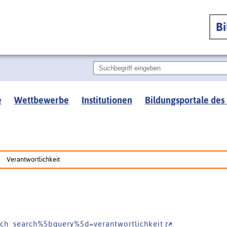
B
e
Wettbewerbe
Institutionen
Bildungsportale des
Verantwortlichkeit
a r c h _ s e a r c h % 5 b q u e r y % 5 d = v e r a n t w o r t l i c h k e i t