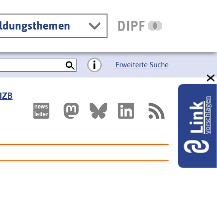
ildungsthemen
Erweiterte Suche
 IZB
vorschlagen
Link