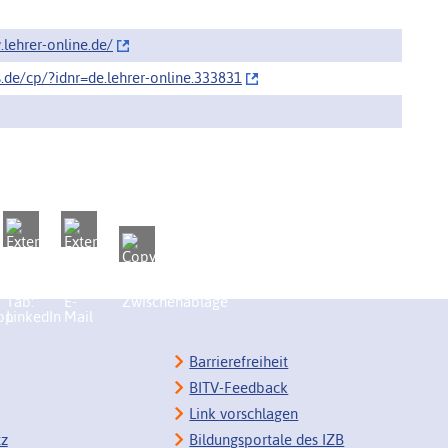
lehrer-online.de/‌
s.de/cp/‌?idnr=de.lehrer-online.333831
Barrierefreiheit
BITV-Feedback
Link vorschlagen
tz
Bildungsportale des IZB