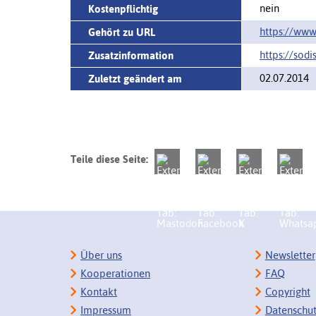
nein
Kostenpflichtig
https://www.
Gehört zu URL
https://sodi
Zusatzinformation
02.07.2014
Zuletzt geändert am
Teile diese Seite:
Über uns
Newsletter
Kooperationen
FAQ
Kontakt
Copyright
Impressum
Datenschu