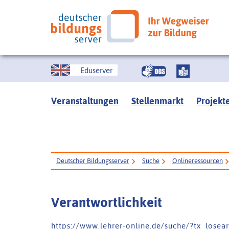
Eduserver
Veranstaltungen
Stellenmarkt
Projekt
Deutscher Bildungsserver
Suche
Onlineressourcen
Verantwortlichkeit
h t t p s : / / w w w . l e h r e r - o n l i n e . d e / s u c h e / ? t x _ l o s e 