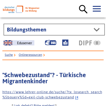
Bildungsthemen
Eduserver
Suche
Onlineressourcen
"Schwebezustand"? - Türkische Migrantenkinder
"Schwebezustand"? - Türkische
Migrantenkinder
h t t p s : / / w w w . l e h r e r - o n l i n e . d e / s u c h e / ? t x _ l o s e a r c h _ s e a r c h
% 5 b q u e r y % 5 d = e x i l - c l u b - s c h w e b e z u s t a n d
[
Link defekt? Bitte melden!
]