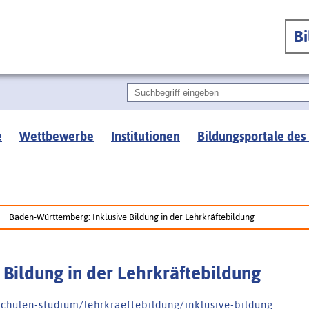
B
e
Wettbewerbe
Institutionen
Bildungsportale des
Baden-Württemberg: Inklusive Bildung in der Lehrkräftebildung
Bildung in der Lehrkräftebildung
h u l e n - s t u d i u m / l e h r k r a e f t e b i l d u n g / i n k l u s i v e - b i l d u n g