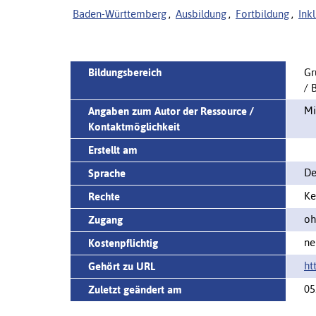
Baden-Württemberg
,
Ausbildung
,
Fortbildung
,
Ink
Bildungsbereich
Gr
/ 
Mi
Angaben zum Autor der Ressource /
Kontaktmöglichkeit
Erstellt am
De
Sprache
Ke
Rechte
oh
Zugang
ne
Kostenpflichtig
ht
Gehört zu URL
05
Zuletzt geändert am