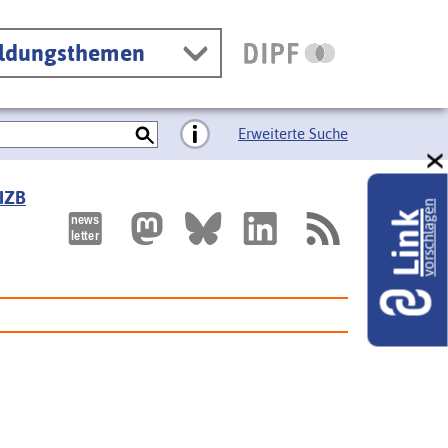
ildungsthemen
Erweiterte Suche
 IZB
vorschlagen
Link