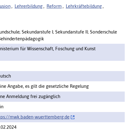
lusion
,
Lehrerbildung
,
Reform
,
Lehrkräftebildung
,
undschule; Sekundarstufe I; Sekundarstufe II; Sonderschule
Behindertenpädagogik
nisterium für Wissenschaft, Foschung und Kunst
utsch
ine Angabe, es gilt die gesetzliche Regelung
ne Anmeldung frei zugänglich
in
tps://‌mwk.baden-wuerttemberg.de
.02.2024