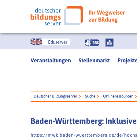
Eduserver
Veranstaltungen
Stellenmarkt
Projekt
Deutscher Bildungsserver
Suche
Onlineressourcen
Baden-Württemberg: Inklusive 
h t t p s : / / m w k . b a d e n - w u e r t t e m b e r g . d e / d e / h o c h s c 