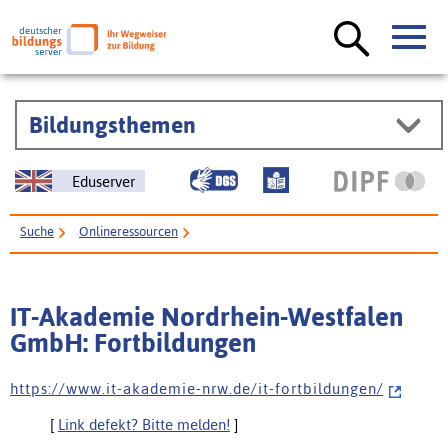
Bildungsthemen
Eduserver
Suche
Onlineressourcen
IT-Akademie Nordrhein-Westfalen GmbH: Fortbildungen
IT-Akademie Nordrhein-Westfalen
GmbH: Fortbildungen
h t t p s : / / w w w . i t - a k a d e m i e - n r w . d e / i t - f o r t b i l d u n g e n /
[
Link defekt? Bitte melden!
]