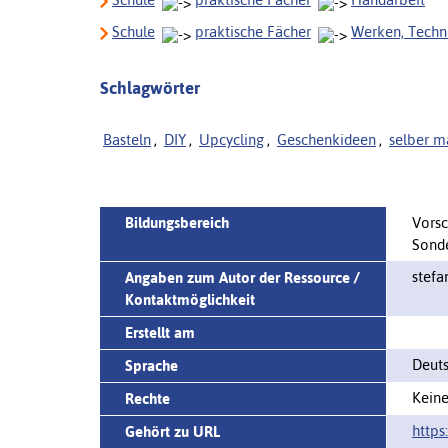
Schule
praktische Fächer
Werken, Techn
Schlagwörter
Basteln
,
DIY
,
Upcycling
,
Geschenkideen
,
selber 
Bildungsbereich
Vorsc
Sonde
stefa
Angaben zum Autor der Ressource /
Kontaktmöglichkeit
Erstellt am
Deut
Sprache
Keine
Rechte
https
Gehört zu URL