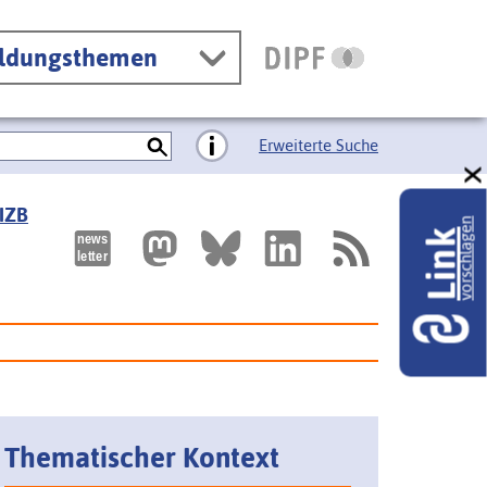
ildungsthemen
Erweiterte Suche
 IZB
vorschlagen
Link
Thematischer Kontext