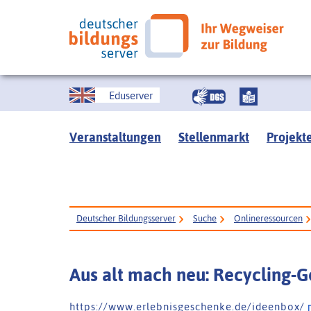
Eduserver
Veranstaltungen
Stellenmarkt
Projekt
Deutscher Bildungsserver
Suche
Onlineressourcen
Aus alt mach neu: Recycling-
h t t p s : / / w w w . e r l e b n i s g e s c h e n k e . d e / i d e e n b o x /