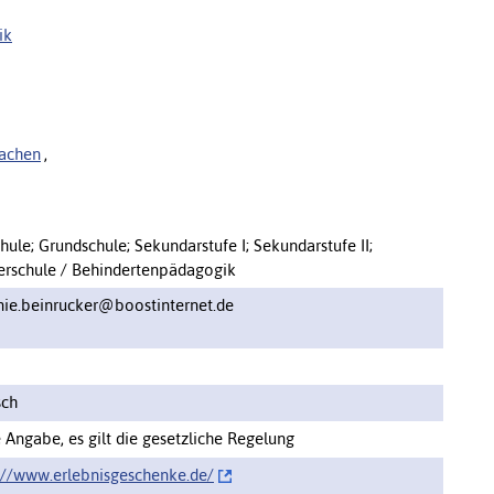
ik
machen
,
hule; Grundschule; Sekundarstufe I; Sekundarstufe II;
rschule / Behindertenpädagogik
nie.beinrucker@boostinternet.de
sch
 Angabe, es gilt die gesetzliche Regelung
://www.erlebnisgeschenke.de/‌