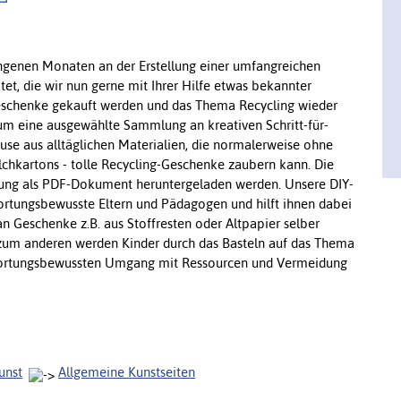
ngenen Monaten an der Erstellung einer umfangreichen
t, die wir nun gerne mit Ihrer Hilfe etwas bekannter
eschenke gekauft werden und das Thema Recycling wieder
 um eine ausgewählte Sammlung an kreativen Schritt-für-
ause aus alltäglichen Materialien, die normalerweise ohne
lchkartons - tolle Recycling-Geschenke zaubern kann. Die
ung als PDF-Dokument heruntergeladen werden. Unsere DIY-
ortungsbewusste Eltern und Pädagogen und hilft ihnen dabei
n Geschenke z.B. aus Stoffresten oder Altpapier selber
, zum anderen werden Kinder durch das Basteln auf das Thema
wortungsbewussten Umgang mit Ressourcen und Vermeidung
unst
Allgemeine Kunstseiten