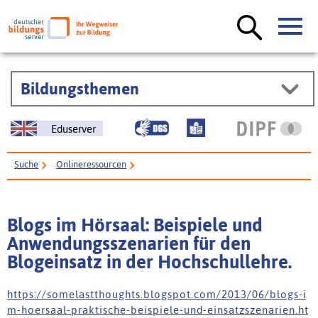
Bildungsthemen
Eduserver
Suche
Onlineressourcen
Blogs im Hörsaal: Beispiele und Anwendungsszenarien für den Blogeinsatz
in der Hochschullehre.
Blogs im Hörsaal: Beispiele und
Anwendungsszenarien für den
Blogeinsatz in der Hochschullehre.
h t t p s : / / s o m e l a s t t h o u g h t s . b l o g s p o t . c o m / 2 0 1 3 / 0 6 / b l o g s - i
m - h o e r s a a l - p r a k t i s c h e - b e i s p i e l e - u n d - e i n s a t z s z e n a r i e n . h t