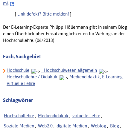
m l
[
Link defekt? Bitte melden!
]
Der E-Learning-Experte Philipp Höllermann gibt in seinem Blog
einen Überblick über Einsatzmöglichkeiten für Weblogs in der
Hochschullehre. (06/2013)
Fach, Sachgebiet
Hochschule
_Hochschulwesen allgemein
Hochschullehre / Didaktik
Mediendidaktik, E-Learning,
Virtuelle Lehre
Schlagwörter
Hochschullehre
,
Mediendidaktik
,
virtuelle Lehre
,
Soziale Medien
,
Web2.0
,
digitale Medien
,
Weblog
,
Blog
,