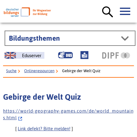
Bildungsthemen
Eduserver
Suche
Onlineressourcen
Gebirge der Welt Quiz
Gebirge der Welt Quiz
h t t p s : / / w o r l d - g e o g r a p h y - g a m e s . c o m / d e / w o r l d _ m o u n t a i n
s . h t m l
[
Link defekt? Bitte melden!
]