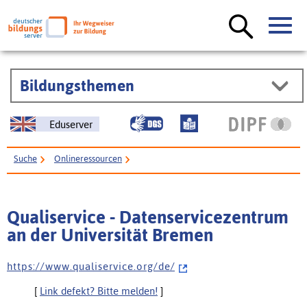
Bildungsthemen
Eduserver
Suche
Onlineressourcen
Qualiservice - Datenservicezentrum an der Universität Bremen
Qualiservice - Datenservicezentrum
an der Universität Bremen
h t t p s : / / w w w . q u a l i s e r v i c e . o r g / d e /
[
Link defekt? Bitte melden!
]