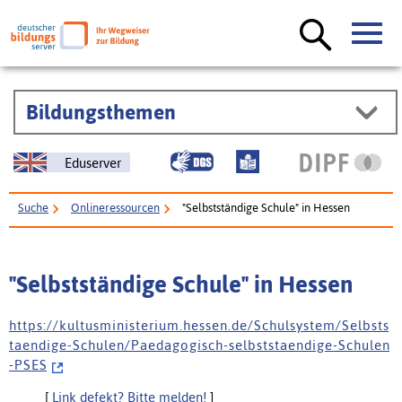
Bildungsthemen
Eduserver
Suche
Onlineressourcen
"Selbstständige Schule" in Hessen
"Selbstständige Schule" in Hessen
h t t p s : / / k u l t u s m i n i s t e r i u m . h e s s e n . d e / S c h u l s y s t e m / S e l b s t s
t a e n d i g e - S c h u l e n / P a e d a g o g i s c h - s e l b s t s t a e n d i g e - S c h u l e n
- P S E S
[
Link defekt? Bitte melden!
]