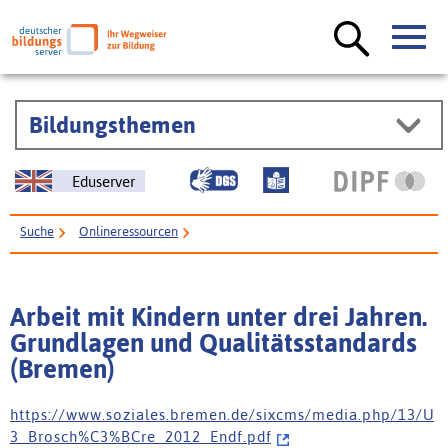
Bildungsthemen
Eduserver
Suche
Onlineressourcen
Arbeit mit Kindern unter drei Jahren. Grundlagen und Qualitätsstandards
(Bremen)
Arbeit mit Kindern unter drei Jahren.
Grundlagen und Qualitätsstandards
(Bremen)
h t t p s : / / w w w . s o z i a l e s . b r e m e n . d e / s i x c m s / m e d i a . p h p / 1 3 / U
3 _ B r o s c h % C 3 % B C r e _ 2 0 1 2 _ E n d f . p d f