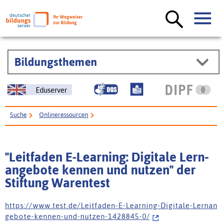
Bildungsthemen
Eduserver
Suche
Onlineressourcen
"Leitfaden E-Learning: Digitale Lern­angebote kennen und nutzen" der
Stiftung Warentest
"Leitfaden E-Learning: Digitale Lern­
angebote kennen und nutzen" der
Stiftung Warentest
h t t p s : / / w w w . t e s t . d e / L e i t f a d e n - E - L e a r n i n g - D i g i t a l e - L e r n a n
g e b o t e - k e n n e n - u n d - n u t z e n - 1 4 2 8 8 4 5 - 0 /