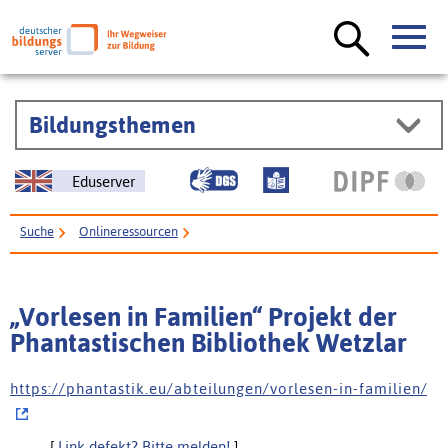
Bildungsthemen
Eduserver
Suche
Onlineressourcen
„Vorlesen in Familien“ Projekt der Phantastischen Bibliothek Wetzlar
„Vorlesen in Familien“ Projekt der
Phantastischen Bibliothek Wetzlar
h t t p s : / / p h a n t a s t i k . e u / a b t e i l u n g e n / v o r l e s e n - i n - f a m i l i e n /
[
Link defekt? Bitte melden!
]