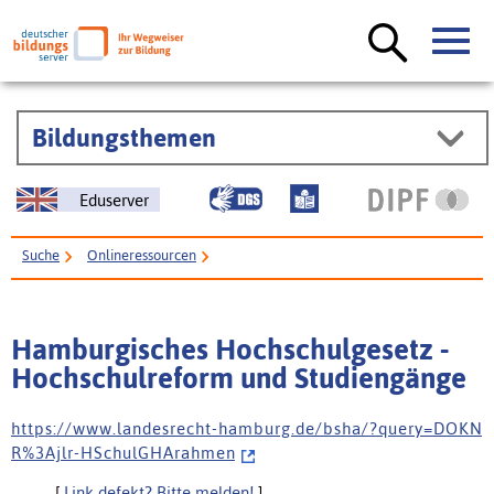
Bildungsthemen
Eduserver
Suche
Onlineressourcen
Hamburgisches Hochschulgesetz - Hochschulreform und Studiengänge
Hamburgisches Hochschulgesetz -
Hochschulreform und Studiengänge
h t t p s : / / w w w . l a n d e s r e c h t - h a m b u r g . d e / b s h a / ? q u e r y = D O K N
R % 3 A j l r - H S c h u l G H A r a h m e n
[
Link defekt? Bitte melden!
]