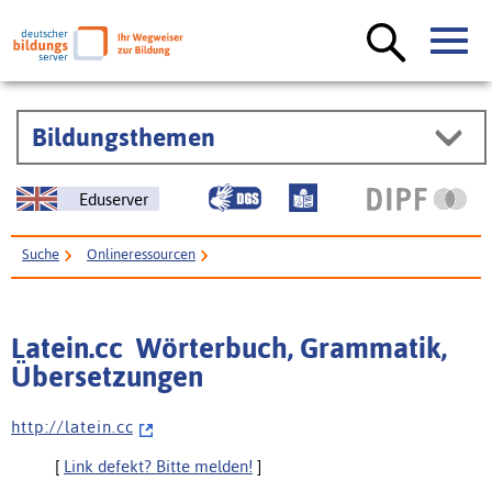
Bildungsthemen
Eduserver
Suche
Onlineressourcen
Latein.cc  Wörterbuch, Grammatik, Übersetzungen
Latein.cc  Wörterbuch, Grammatik,
Übersetzungen
h t t p : / / l a t e i n . c c
[
Link defekt? Bitte melden!
]