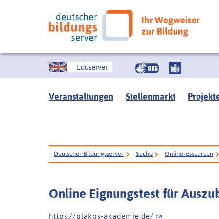
Eduserver
Veranstaltungen
Stellenmarkt
Projekt
Deutscher Bildungsserver
Suche
Onlineressourcen
Online Eignungstest für Auszu
h t t p s : / / p l a k o s - a k a d e m i e . d e /