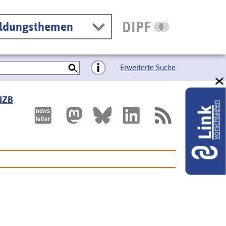
ildungsthemen
Erweiterte Suche
 IZB
vorschlagen
Link