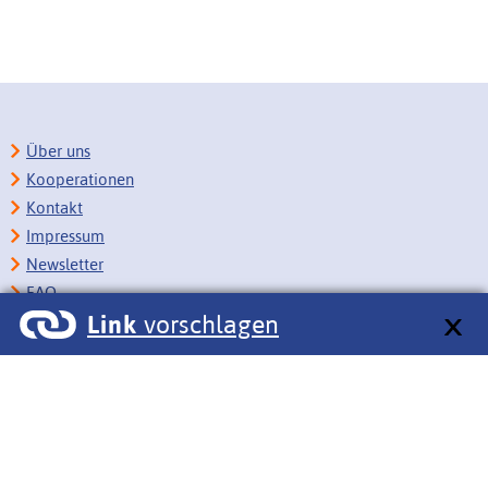
Über uns
Kooperationen
Kontakt
Impressum
Newsletter
FAQ
Link
vorschlagen
Copyright
Datenschutz
Barrierefreiheit
BITV-Feedback
Link vorschlagen
Bildungsportale des IZB