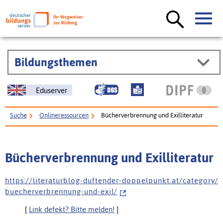
Bildungsthemen
Eduserver
Suche
Onlineressourcen
Bücherverbrennung und Exilliteratur
Bücherverbrennung und Exilliteratur
h t t p s : / / l i t e r a t u r b l o g - d u f t e n d e r - d o p p e l p u n k t . a t / c a t e g o r y /
b u e c h e r v e r b r e n n u n g - u n d - e x i l /
[
Link defekt? Bitte melden!
]