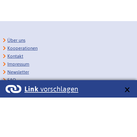
Über uns
Kooperationen
Kontakt
Impressum
Newsletter
FAQ
Link
vorschlagen
Copyright
Datenschutz
Barrierefreiheit
BITV-Feedback
Link vorschlagen
Bildungsportale des IZB