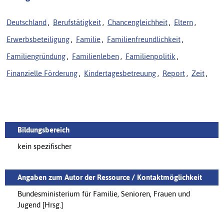
Deutschland
,
Berufstätigkeit
,
Chancengleichheit
,
Eltern
,
Erwerbsbeteiligung
,
Familie
,
Familienfreundlichkeit
,
Familiengründung
,
Familienleben
,
Familienpolitik
,
Finanzielle Förderung
,
Kindertagesbetreuung
,
Report
,
Zeit
,
Bildungsbereich
kein spezifischer
Angaben zum Autor der Ressource / Kontaktmöglichkeit
Bundesministerium für Familie, Senioren, Frauen und
Jugend [Hrsg.]