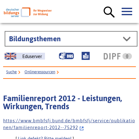
Bildungsthemen
Eduserver
Suche
Onlineressourcen
Familienreport 2012 - Leistungen, Wirkungen, Trends
Familienreport 2012 - Leistungen,
Wirkungen, Trends
h t t p s : / / w w w . b m b f s f j . b u n d . d e / b m b f s f j / s e r v i c e / p u b l i k a t i o
n e n / f a m i l i e n r e p o r t - 2 0 1 2 - - 7 5 2 9 2
[
Link defekt? Bitte melden!
]