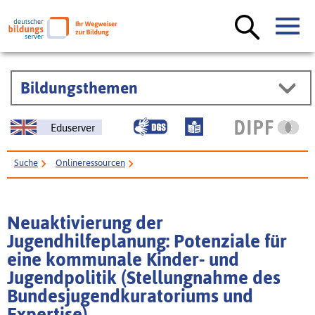
Bildungsthemen
Eduserver
Suche
Onlineressourcen
Neuaktivierung der Jugendhilfeplanung: Potenziale für eine kommunale
Kinder- und Jugendpolitik (Stellungnahme des Bundesjugendkuratoriums
Neuaktivierung der
und Expertise)
Jugendhilfeplanung: Potenziale für
eine kommunale Kinder- und
Jugendpolitik (Stellungnahme des
Bundesjugendkuratoriums und
Expertise)