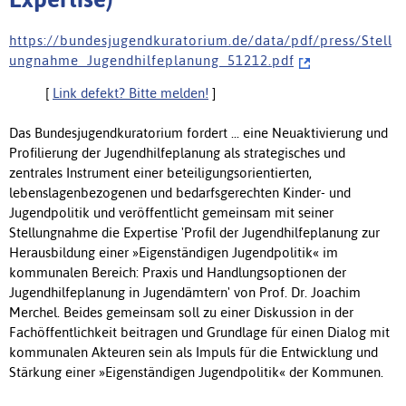
h t t p s : / / b u n d e s j u g e n d k u r a t o r i u m . d e / d a t a / p d f / p r e s s / S t e l l
u n g n a h m e _ J u g e n d h i l f e p l a n u n g _ 5 1 2 1 2 . p d f
[
Link defekt? Bitte melden!
]
Das Bundesjugendkuratorium fordert ... eine Neuaktivierung und
Profilierung der Jugendhilfeplanung als strategisches und
zentrales Instrument einer beteiligungsorientierten,
lebenslagenbezogenen und bedarfsgerechten Kinder- und
Jugendpolitik und veröffentlicht gemeinsam mit seiner
Stellungnahme die Expertise 'Profil der Jugendhilfeplanung zur
Herausbildung einer »Eigenständigen Jugendpolitik« im
kommunalen Bereich: Praxis und Handlungsoptionen der
Jugendhilfeplanung in Jugendämtern' von Prof. Dr. Joachim
Merchel. Beides gemeinsam soll zu einer Diskussion in der
Fachöffentlichkeit beitragen und Grundlage für einen Dialog mit
kommunalen Akteuren sein als Impuls für die Entwicklung und
Stärkung einer »Eigenständigen Jugendpolitik« der Kommunen.