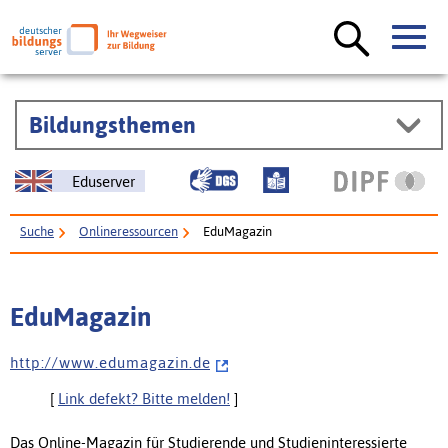
Bildungsthemen
Eduserver
Suche
Onlineressourcen
EduMagazin
EduMagazin
h t t p : / / w w w . e d u m a g a z i n . d e
[
Link defekt? Bitte melden!
]
Das Online-Magazin für Studierende und Studieninteressierte