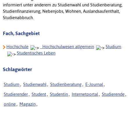
informiert unter anderem zu Studienwahl und Studienberatung,
Studienfinanzierung, Nebenjobs, Wohnen, Auslandsaufenthalt,
Studienabbruch.
Fach, Sachgebiet
Hochschule
_Hochschulwesen allgemein
Studium
Studentisches Leben
Schlagwörter
Studium
,
Studienwahl
,
Studienberatung
,
E-Journal
,
Studierender
,
Student
,
Studentin
,
Internetportal
,
Studierende
,
online
,
Magazin
,