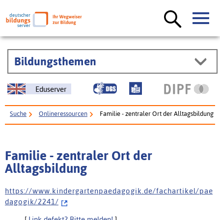
Bildungsthemen
Eduserver
Suche
Onlineressourcen
Familie - zentraler Ort der Alltagsbildung
Familie - zentraler Ort der
Alltagsbildung
h t t p s : / / w w w . k i n d e r g a r t e n p a e d a g o g i k . d e / f a c h a r t i k e l / p a e
d a g o g i k / 2 2 4 1 /
[
Link defekt? Bitte melden!
]