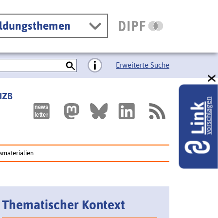
ildungsthemen
Erweiterte Suche
 IZB
vorschlagen
Link
gsmaterialien
Thematischer Kontext