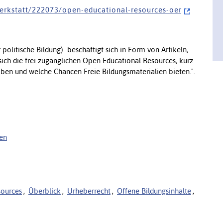
 e r k s t a t t / 2 2 2 0 7 3 / o p e n - e d u c a t i o n a l - r e s o u r c e s - o e r
politische Bildung) beschäftigt sich in Form von Artikeln,
sich die frei zugänglichen Open Educational Resources, kurz
haben und welche Chancen Freie Bildungsmaterialien bieten.".
en
sources
,
Überblick
,
Urheberrecht
,
Offene Bildungsinhalte
,