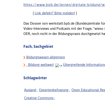
h t t p s : / / w w w . b p b . d e / l e r n e n / d i g i t a l e - b i l d u n g / w
[
Link defekt? Bitte melden!
]
Das Dossier von werkstatt.bpb.de (Bundeszentrale für 
Video-Interviews und Podcasts mit der Frage, "wieso 
OER, noch nicht in der Bildungspraxis durchgesetzt 
Fach, Sachgebiet
Bildungswesen allgemein
_Bildung weltweit
Übergreifende Information
Schlagwörter
Ausland
,
Expertenbefragung
,
Open Educational Re
Creative Commons
,