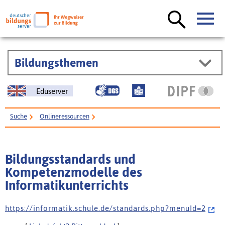
Bildungsthemen
Eduserver
Suche
Onlineressourcen
Bildungsstandards und Kompetenzmodelle des Informatikunterrichts
Bildungsstandards und
Kompetenzmodelle des
Informatikunterrichts
h t t p s : / / i n f o r m a t i k . s c h u l e . d e / s t a n d a r d s . p h p ? m e n u I d = 2