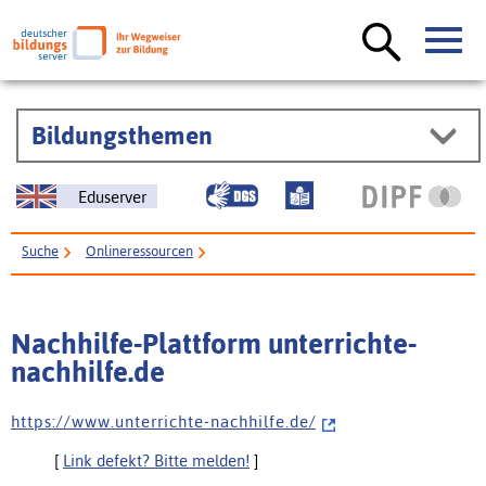
Bildungsthemen
Eduserver
Suche
Onlineressourcen
Nachhilfe-Plattform unterrichte-nachhilfe.de
Nachhilfe-Plattform unterrichte-
nachhilfe.de
h t t p s : / / w w w . u n t e r r i c h t e - n a c h h i l f e . d e /
[
Link defekt? Bitte melden!
]