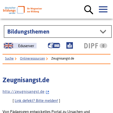
Bildungsthemen
Eduserver
Suche
Onlineressourcen
Zeugnisangst.de
Zeugnisangst.de
h t t p : / / z e u g n i s a n g s t . d e
[
Link defekt? Bitte melden!
]
Von Pädagogen entwickeltes Portal zu Ursachen und