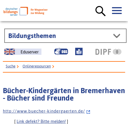
Bildungsthemen
Eduserver
Suche
Onlineressourcen
Bücher-Kindergärten in Bremerhaven - Bücher sind Freunde
Bücher-Kindergärten in Bremerhaven
- Bücher sind Freunde
h t t p : / / w w w . b u e c h e r - k i n d e r g a e r t e n . d e /
[
Link defekt? Bitte melden!
]