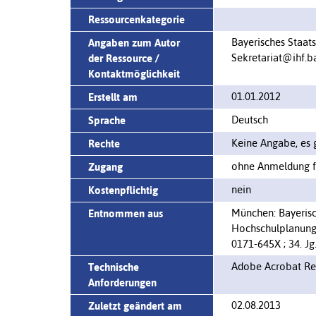
Ressourcenkategorie
Bayerisches Staats
Angaben zum Autor
Sekretariat@ihf.b
der Ressource /
Kontaktmöglichkeit
01.01.2012
Erstellt am
Deutsch
Sprache
Keine Angabe, es g
Rechte
ohne Anmeldung fr
Zugang
nein
Kostenpflichtig
München: Bayerisc
Entnommen aus
Hochschulplanung; 
0171-645X ; 34. Jg
Adobe Acrobat Rea
Technische
Anforderungen
02.08.2013
Zuletzt geändert am