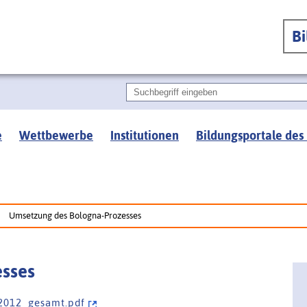
B
e
Wettbewerbe
Institutionen
Bildungsportale des
Umsetzung des Bologna-Prozesses
sses
 2 0 1 2 _ g e s a m t . p d f