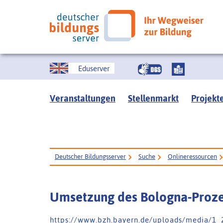
Eduserver
Veranstaltungen
Stellenmarkt
Projekt
Deutscher Bildungsserver
Suche
Onlineressourcen
Umsetzung des Bologna-Proze
h t t p s : / / w w w . b z h . b a y e r n . d e / u p l o a d s / m e d i a / 1 _