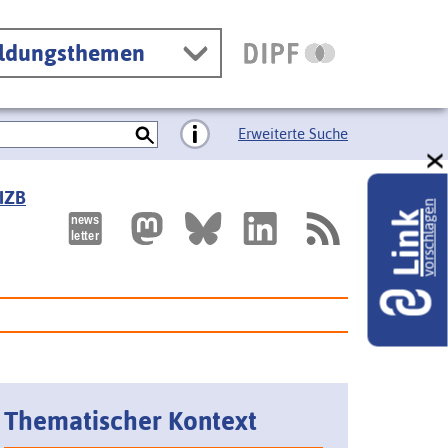
ildungsthemen
Erweiterte Suche
 IZB
vorschlagen
Link
Thematischer Kontext