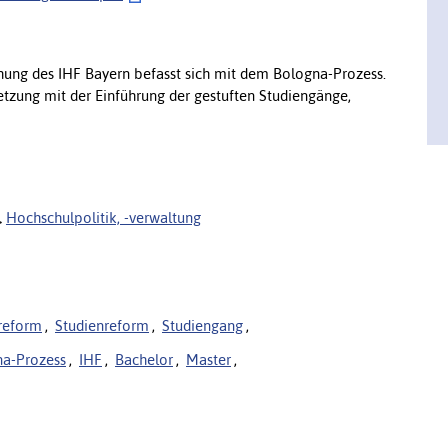
hung des IHF Bayern befasst sich mit dem Bologna-Prozess.
setzung mit der Einführung der gestuften Studiengänge,
Hochschulpolitik, -verwaltung
reform
,
Studienreform
,
Studiengang
,
a-Prozess
,
IHF
,
Bachelor
,
Master
,