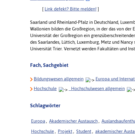
[
Link defekt? Bitte melden!
]
Saarland und Rheinland-Pfalz in Deutschland, Luxemb
Wallonien bilden die Großregion, in der das von de
Universität der Großregion ein grenzüberschreitender 
des Saarlandes, Lüttich, Luxemburg, Metz und Nancy s
Universität Trier. Vernetzt werden Fakultäten und Ins
Fach, Sachgebiet
Bildungswesen allgemein
Europa und Internat
Hochschule
_Hochschulwesen allgemein
Schlagwörter
Europa
,
Akademischer Austausch
,
Auslandsaufentha
Hochschule
,
Projekt
,
Student
,
akademischer Austa