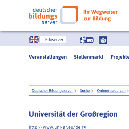
Eduserver
Veranstaltungen
Stellenmarkt
Projekt
Deutscher Bildungsserver
Suche
Onlineressourcen
Universität der Großregion
h t t p : / / w w w . u n i - g r . e u / d e