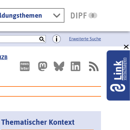
ildungsthemen
Erweiterte Suche
 IZB
vorschlagen
Link
Thematischer Kontext