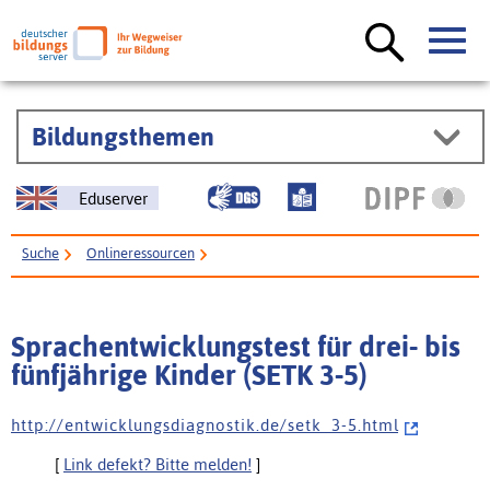
Bildungsthemen
Eduserver
Suche
Onlineressourcen
Sprachentwicklungstest für drei- bis fünfjährige Kinder (SETK 3-5)
Sprachentwicklungstest für drei- bis
fünfjährige Kinder (SETK 3-5)
h t t p : / / e n t w i c k l u n g s d i a g n o s t i k . d e / s e t k _ 3 - 5 . h t m l
[
Link defekt? Bitte melden!
]