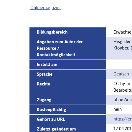
Onlinemagazin
,
Bildungsbereich
Erwachse
Hrsg. der
Angaben zum Autor der
Kloyber; 
Ressource /
Kontaktmöglichkeit
Erstellt am
Deutsch
Sprache
CC-by-nc
Rechte
Bearbeit
ohne Anm
Zugang
nein
Kostenpflichtig
https://e
Gehört zu URL
17.04.201
Zuletzt geändert am