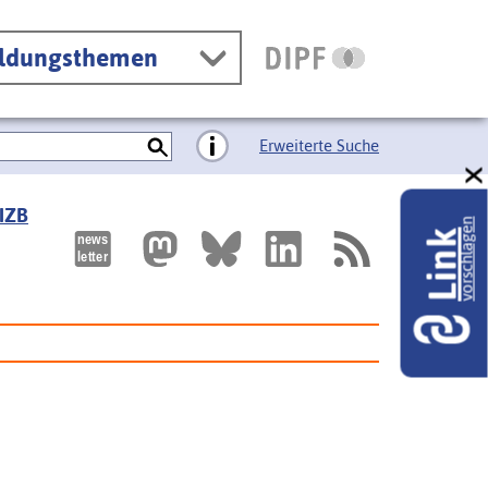
ildungsthemen
Erweiterte Suche
 IZB
vorschlagen
Link