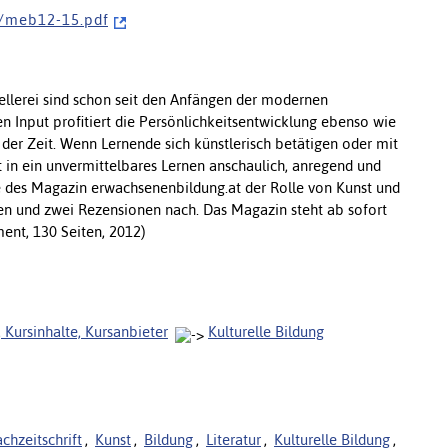
5 / m e b 1 2 - 1 5 . p d f
tellerei sind schon seit den Anfängen der modernen
 Input profitiert die Persönlichkeitsentwicklung ebenso wie
der Zeit. Wenn Lernende sich künstlerisch betätigen oder mit
in ein unvermittelbares Lernen anschaulich, anregend und
e des Magazin erwachsenenbildung.at der Rolle von Kunst und
gen und zwei Rezensionen nach. Das Magazin steht ab sofort
nt, 130 Seiten, 2012)
, Kursinhalte, Kursanbieter
Kulturelle Bildung
chzeitschrift
,
Kunst
,
Bildung
,
Literatur
,
Kulturelle Bildung
,