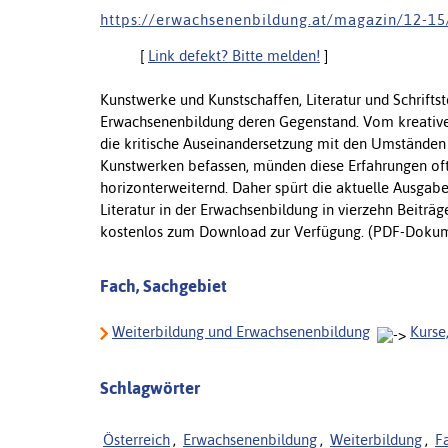
h t t p s : / / e r w a c h s e n e n b i l d u n g . a t / m a g a z i n / 1 2 - 1 
[
Link defekt? Bitte melden!
]
Kunstwerke und Kunstschaffen, Literatur und Schrifts
Erwachsenenbildung deren Gegenstand. Vom kreativen
die kritische Auseinandersetzung mit den Umständen 
Kunstwerken befassen, münden diese Erfahrungen oft 
horizonterweiternd. Daher spürt die aktuelle Ausgab
Literatur in der Erwachsenbildung in vierzehn Beiträ
kostenlos zum Download zur Verfügung. (PDF-Dokume
Fach, Sachgebiet
Weiterbildung und Erwachsenenbildung
Kurse
Schlagwörter
Österreich
,
Erwachsenenbildung
,
Weiterbildung
,
Fa