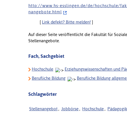
h t t p : / / w w w . h s - e s s l i n g e n . d e / d e / h o c h s c h u l e / f a k u
n a n g e b o t e . h t m l
[
Link defekt? Bitte melden!
]
Auf dieser Seite veröffentlicht die Fakultät für Sozia
Stellenangebote.
Fach, Sachgebiet
Hochschule
Erziehungswissenschaften und P
Berufliche Bildung
Berufliche Bildung allgeme
Schlagwörter
Stellenangebot
,
Jobbörse
,
Hochschule
,
Pädagogi