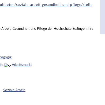
 l t a e t e n / s o z i a l e - a r b e i t - g e s u n d h e i t - u n d - p f l e g e / s t e l l e
le Arbeit, Gesundheit und Pflege der Hochschule Esslingen ihre
ädagogik
in
Arbeitsmarkt
k
,
Soziale Arbeit
,