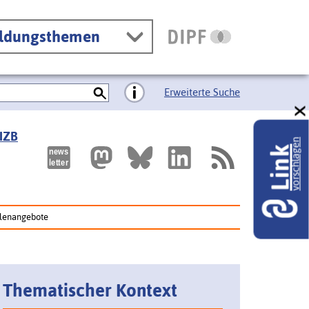
ildungsthemen
Erweiterte Suche
 IZB
vorschlagen
Link
ellenangebote
Thematischer Kontext