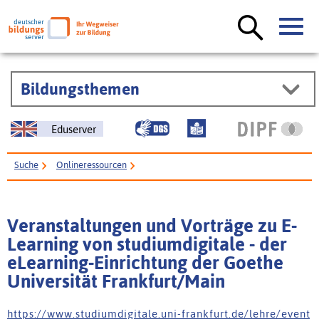
Bildungsthemen
Eduserver
Suche
Onlineressourcen
Veranstaltungen und Vorträge zu E-Learning von studiumdigitale - der
eLearning-Einrichtung der Goethe Universität Frankfurt/Main
Veranstaltungen und Vorträge zu E-
Learning von studiumdigitale - der
eLearning-Einrichtung der Goethe
Universität Frankfurt/Main
h t t p s : / / w w w . s t u d i u m d i g i t a l e . u n i - f r a n k f u r t . d e / l e h r e / e v e n t