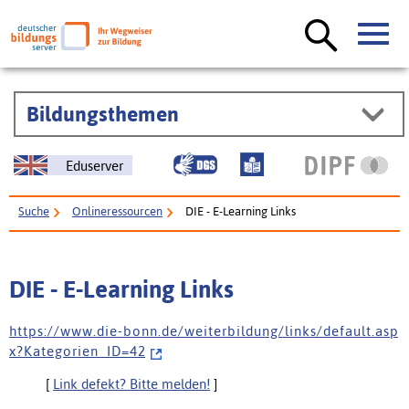
Bildungsthemen
Eduserver
Suche
Onlineressourcen
DIE - E-Learning Links
DIE - E-Learning Links
h t t p s : / / w w w . d i e - b o n n . d e / w e i t e r b i l d u n g / l i n k s / d e f a u l t . a s p
x ? K a t e g o r i e n _ I D = 4 2
[
Link defekt? Bitte melden!
]