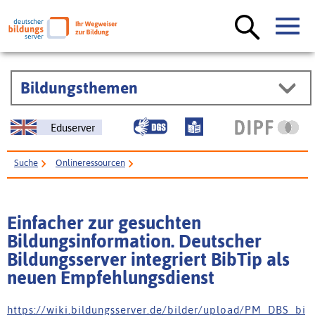
Bildungsthemen
Eduserver
Suche
Onlineressourcen
Einfacher zur gesuchten Bildungsinformation. Deutscher Bildungsserver
integriert BibTip als neuen Empfehlungsdienst
Einfacher zur gesuchten
Bildungsinformation. Deutscher
Bildungsserver integriert BibTip als
neuen Empfehlungsdienst
h t t p s : / / w i k i . b i l d u n g s s e r v e r . d e / b i l d e r / u p l o a d / P M _ D B S _ b i