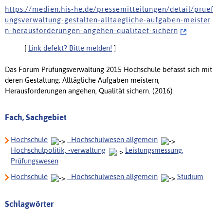
h t t p s : / / m e d i e n . h i s - h e . d e / p r e s s e m i t t e i l u n g e n / d e t a i l / p r u e f
u n g s v e r w a l t u n g - g e s t a l t e n - a l l t a e g l i c h e - a u f g a b e n - m e i s t e r
n - h e r a u s f o r d e r u n g e n - a n g e h e n - q u a l i t a e t - s i c h e r n
[
Link defekt? Bitte melden!
]
Das Forum Prüfungsverwaltung 2015 Hochschule befasst sich mit
deren Gestaltung: Alltägliche Aufgaben meistern,
Herausforderungen angehen, Qualität sichern. (2016)
Fach, Sachgebiet
Hochschule
_Hochschulwesen allgemein
Hochschulpolitik, -verwaltung
Leistungsmessung,
Prüfungswesen
Hochschule
_Hochschulwesen allgemein
Studium
Schlagwörter