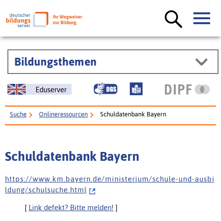
Bildungsthemen
Eduserver
Suche
Onlineressourcen
Schuldatenbank Bayern
Schuldatenbank Bayern
h t t p s : / / w w w . k m . b a y e r n . d e / m i n i s t e r i u m / s c h u l e - u n d - a u s b i
l d u n g / s c h u l s u c h e . h t m l
[
Link defekt? Bitte melden!
]