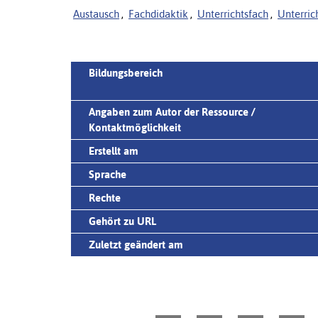
Austausch
,
Fachdidaktik
,
Unterrichtsfach
,
Unterric
Bildungsbereich
Angaben zum Autor der Ressource /
Kontaktmöglichkeit
Erstellt am
Sprache
Rechte
Gehört zu URL
Zuletzt geändert am