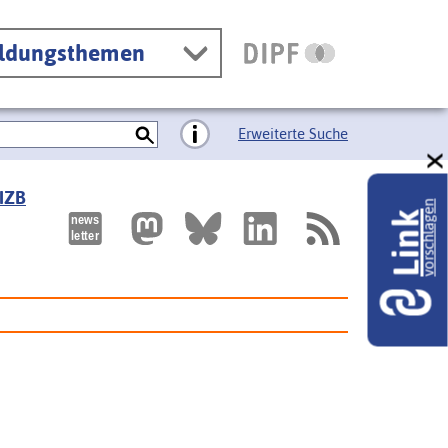
ildungsthemen
Erweiterte Suche
 IZB
vorschlagen
Link