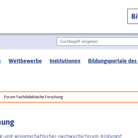
B
e
Wettbewerbe
Institutionen
Bildungsportale des
Forum Fachdidaktische Forschung
hung
 g - u n d - w i s s e n s c h a f t l i c h e r - n a c h w u c h s / f o r u m - b i l d u n g s f