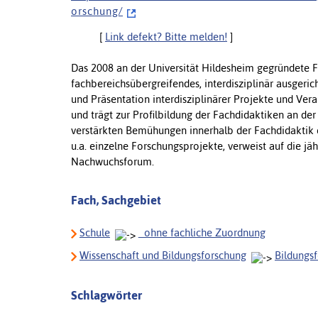
o r s c h u n g /
[
Link defekt? Bitte melden!
]
Das 2008 an der Universität Hildesheim gegründete F
fachbereichsübergreifendes, interdisziplinär ausgeric
und Präsentation interdisziplinärer Projekte und Ver
und trägt zur Profilbildung der Fachdidaktiken an der
verstärkten Bemühungen innerhalb der Fachdidaktik e
u.a. einzelne Forschungsprojekte, verweist auf die jä
Nachwuchsforum.
Fach, Sachgebiet
Schule
_ohne fachliche Zuordnung
Wissenschaft und Bildungsforschung
Bildungs
Schlagwörter