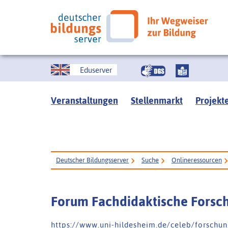
Eduserver
Veranstaltungen
Stellenmarkt
Projekt
Deutscher Bildungsserver
Suche
Onlineressourcen
Forum Fachdidaktische Forsc
h t t p s : / / w w w . u n i - h i l d e s h e i m . d e / c e l e b / f o r s c h u n