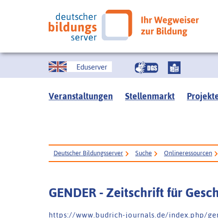
Eduserver
Veranstaltungen
Stellenmarkt
Projekt
Deutscher Bildungsserver
Suche
Onlineressourcen
GENDER - Zeitschrift für Gesch
h t t p s : / / w w w . b u d r i c h - j o u r n a l s . d e / i n d e x . p h p / g e