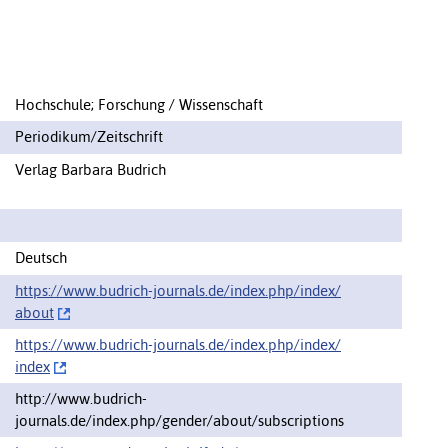
Hochschule; Forschung / Wissenschaft
Periodikum/Zeitschrift
Verlag Barbara Budrich
Deutsch
https://www.budrich-journals.de/index.php/index/‌
about
https://www.budrich-journals.de/index.php/index/‌
index
http://www.budrich-
journals.de/index.php/gender/about/subscriptions