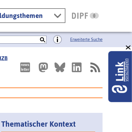
ildungsthemen
Erweiterte Suche
 IZB
vorschlagen
Link
Thematischer Kontext