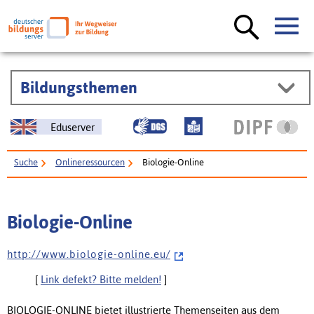
Bildungsthemen
Eduserver
Suche
Onlineressourcen
Biologie-Online
Biologie-Online
h t t p : / / w w w . b i o l o g i e - o n l i n e . e u /
[
Link defekt? Bitte melden!
]
BIOLOGIE-ONLINE bietet illustrierte Themenseiten aus dem