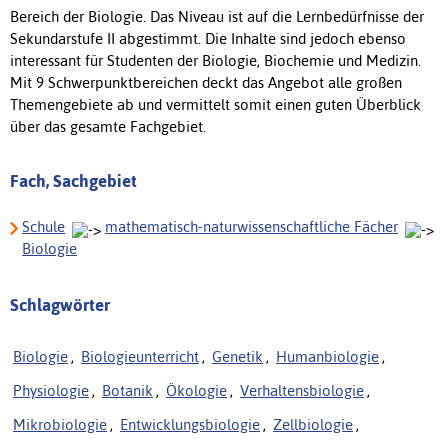
Bereich der Biologie. Das Niveau ist auf die Lernbedürfnisse der
Sekundarstufe II abgestimmt. Die Inhalte sind jedoch ebenso
interessant für Studenten der Biologie, Biochemie und Medizin.
Mit 9 Schwerpunktbereichen deckt das Angebot alle großen
Themengebiete ab und vermittelt somit einen guten Überblick
über das gesamte Fachgebiet.
Fach, Sachgebiet
Schule
mathematisch-naturwissenschaftliche Fächer
Biologie
Schlagwörter
Biologie
,
Biologieunterricht
,
Genetik
,
Humanbiologie
,
Physiologie
,
Botanik
,
Ökologie
,
Verhaltensbiologie
,
Mikrobiologie
,
Entwicklungsbiologie
,
Zellbiologie
,