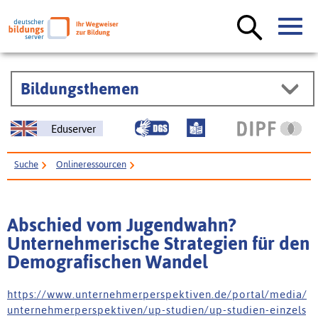
Bildungsthemen
Eduserver
Suche
Onlineressourcen
Abschied vom Jugendwahn? Unternehmerische Strategien für den
Demografischen Wandel
Abschied vom Jugendwahn?
Unternehmerische Strategien für den
Demografischen Wandel
h t t p s : / / w w w . u n t e r n e h m e r p e r s p e k t i v e n . d e / p o r t a l / m e d i a /
u n t e r n e h m e r p e r s p e k t i v e n / u p - s t u d i e n / u p - s t u d i e n - e i n z e l s