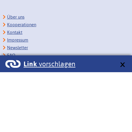
Über uns
Kooperationen
Kontakt
Impressum
Newsletter
FAQ
Link
vorschlagen
Copyright
Datenschutz
Barrierefreiheit
BITV-Feedback
Link vorschlagen
Bildungsportale des IZB