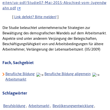
e i t e n / u p - p d f / S t u d i e 0 7 - M a i - 2 0 1 5 - A b s c h i e d - v o m - J u g e n d w
a h n . p d f
[
Link defekt? Bitte melden!
]
Die Studie beleuchtet unternehmerische Strategien zur
Bewältigung des demografischen Wandels auf dem Arbeitsmarkt.
Aspekte sind unter anderem Verjüngung der Belegschaften,
Beschäftigungsfähigkeit von und Arbeitsbedingungen für ältere
Arbeitnehmer, Verlängerung der Lebensarbeitszeit. (05/2009)
Fach, Sachgebiet
Berufliche Bildung
Berufliche Bildung allgemein
Arbeitsmarkt
Schlagwörter
Berufsbildung
,
Arbeitsmarkt
,
Bevölkerungsentwicklung
,