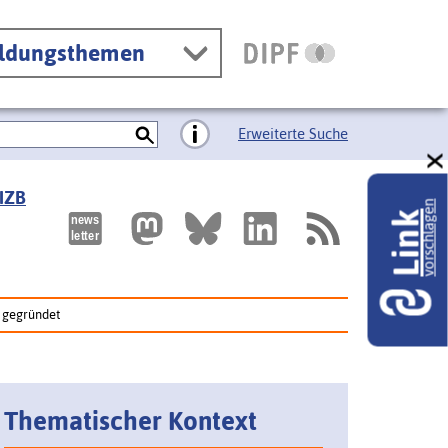
ildungsthemen
Erweiterte Suche
 IZB
vorschlagen
Link
n gegründet
Thematischer Kontext