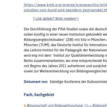
h t t p s : / / w w w . k m k . o r g / p r e s s e / p r e s s e a r c h i v / m i t t 
s s t u d i e n - v o n - b u n d - u n d - l a e n d e r n - g e g r u e n d e t . h 
[
Link defekt? Bitte melden!
]
Die Durchführung der PISA-Studien sowie die deutsch
sollen künftig in einer neuen Institution gebündelt w
Bildungsvergleichsstudien´ (ZIB) mit Sitz in München 
München (TUM), das Deutsche Institut für Internatio
das Leibniz-Institut für die Pädagogik der Naturwis
wird eng mit dem ´Institut zur Qualitätsentwicklung
Berlin zusammenarbeiten, wo eine entsprechende Koor
mit Beginn des Jahres 2011 aufnehmen und zunächst 
sowie zur Weiterentwicklung von Bildungsvergleichen
Dokument von:
Ständige Konferenz der Kultusminist
Fach, Sachgebiet
Wissenschaft und Bildungsforschung
Bildungs