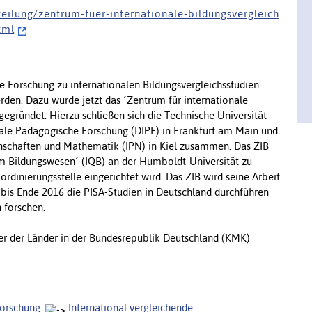
e i l u n g / z e n t r u m - f u e r - i n t e r n a t i o n a l e - b i l d u n g s v e r g l e i c h
t m l
e Forschung zu internationalen Bildungsvergleichsstudien
erden. Dazu wurde jetzt das ´Zentrum für internationale
gegründet. Hierzu schließen sich die Technische Universität
nale Pädagogische Forschung (DIPF) in Frankfurt am Main und
senschaften und Mathematik (IPN) in Kiel zusammen. Das ZIB
 im Bildungswesen´ (IQB) an der Humboldt-Universität zu
dinierungsstelle eingerichtet wird. Das ZIB wird seine Arbeit
bis Ende 2016 die PISA-Studien in Deutschland durchführen
 forschen.
er der Länder in der Bundesrepublik Deutschland (KMK)
forschung
International vergleichende